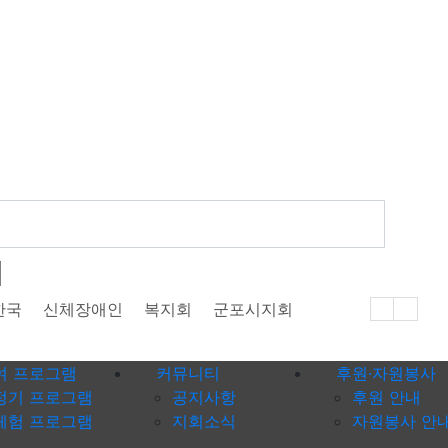
어
한국
신체장애인
복지회
군포시지회
여 프로그램
커뮤니티
후원·자원봉사
정기 프로그램
공지사항
후원 안내
체험 프로그램
지회소식
자원봉사 안