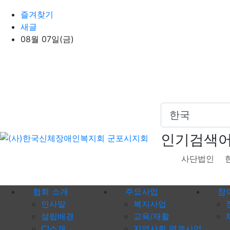
상단 네비
즐겨찾기
새글
08월 07일(금)
인기검색
사단법인
메인 메뉴
협회 소개
주요사업
참
인사말
복지사업
설립배경
교육/재활
CI소개
지역사회 연계사업