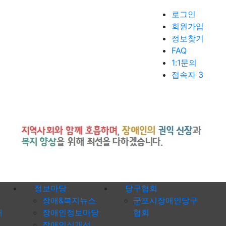
로그인
회원가입
정보찾기
FAQ
1:1문의
접속자 3
정보마당
당구협회
장애&복지뉴스
군포시장애인당구
내
장애인정보마당
협회
장애인식개선