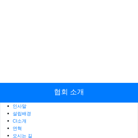
협회 소개
인사말
설립배경
CI소개
연혁
오시는 길