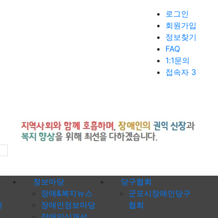
로그인
회원가입
정보찾기
FAQ
1:1문의
접속자 3
정보마당
당구협회
장애&복지뉴스
군포시장애인당구
내
장애인정보마당
협회
장애인식개선