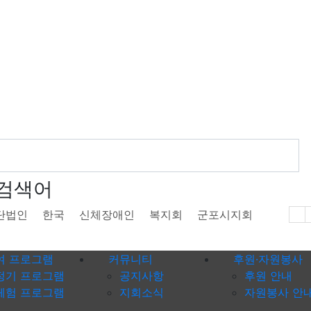
검색어
단법인
한국
신체장애인
복지회
군포시지회
여 프로그램
커뮤니티
후원·자원봉사
정기 프로그램
공지사항
후원 안내
체험 프로그램
지회소식
자원봉사 안