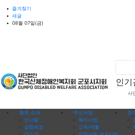
상단 네비
즐겨찾기
새글
08월 07일(금)
인기
사
메인 메뉴
협회 소개
주요사업
참
인사말
복지사업
설립배경
교육/재활
CI소개
지역사회 연계사업