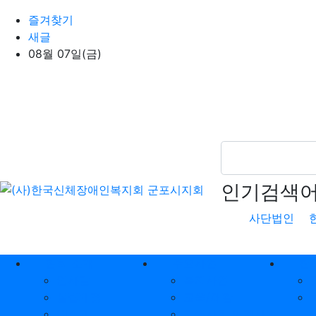
상단 네비
즐겨찾기
새글
08월 07일(금)
인기검색
사단법인
메인 메뉴
협회 소개
주요사업
참
인사말
복지사업
설립배경
교육/재활
CI소개
지역사회 연계사업