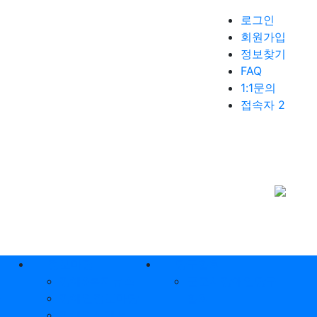
로그인
회원가입
정보찾기
FAQ
1:1문의
접속자 2
정보마당
당구협회
장애&복지뉴스
군포시장애인당구
내
장애인정보마당
협회
장애인식개선