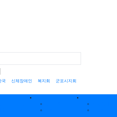
어
한국
신체장애인
복지회
군포시지회
여 프로그램
커뮤니티
후원·자원봉사
정기 프로그램
공지사항
후원 안내
체험 프로그램
지회소식
자원봉사 안