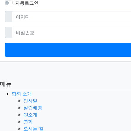
자동로그인
필수
아이디
필수
비밀번호
메뉴
협회 소개
인사말
설립배경
CI소개
연혁
오시는 길