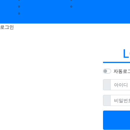
연혁
장애인 권익증진
오시는 길
로그인
L
자동로
필수
아이디
필
비밀번호